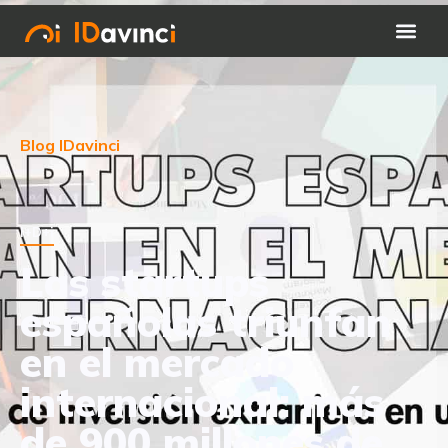
Blog IDavinci
I+D+i
Las startups
españolas triunfan
en el mercado
internacional: más
de 900 millones de