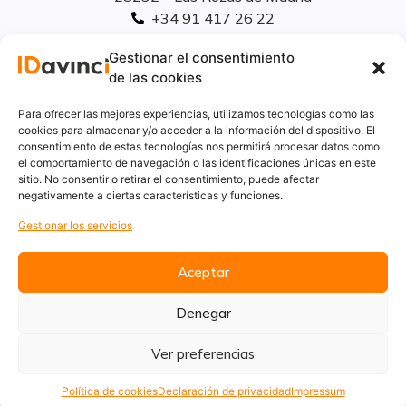
+34 91 417 26 22
info@idavinci.es
Gestionar el consentimiento
linkedIn
de las cookies
Políticas legales
Para ofrecer las mejores experiencias, utilizamos tecnologías como las
cookies para almacenar y/o acceder a la información del dispositivo. El
consentimiento de estas tecnologías nos permitirá procesar datos como
Aviso Legal
el comportamiento de navegación o las identificaciones únicas en este
Privacidad
sitio. No consentir o retirar el consentimiento, puede afectar
Cookies
negativamente a ciertas características y funciones.
Innovación
Gestionar los servicios
Calidad y medio ambiente
Informe de desempeño ambiental
Aceptar
Denegar
Ver preferencias
Política de cookies
Declaración de privacidad
Impressum