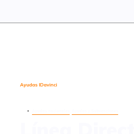
Ayudas IDavinci
Ayudas nacionales
,
Ayudas y Subvenciones
Línea Direc