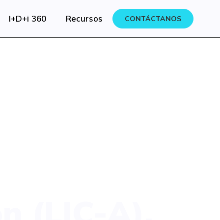
I+D+i 360
Recursos
CONTÁCTANOS
n (LIC-A).