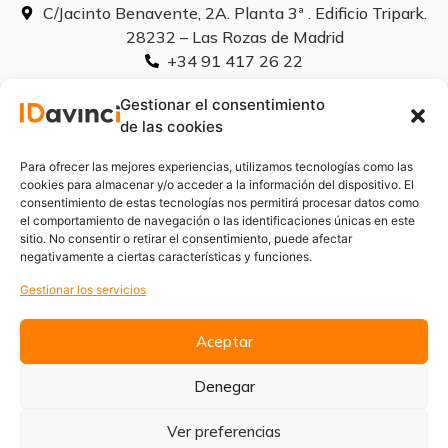
C/Jacinto Benavente, 2A. Planta 3ª . Edificio Tripark.
28232 – Las Rozas de Madrid
+34 91 417 26 22
info@idavinci.es
Gestionar el consentimiento
linkedIn
de las cookies
Políticas legales
Para ofrecer las mejores experiencias, utilizamos tecnologías como las
cookies para almacenar y/o acceder a la información del dispositivo. El
consentimiento de estas tecnologías nos permitirá procesar datos como
Aviso Legal
el comportamiento de navegación o las identificaciones únicas en este
Privacidad
sitio. No consentir o retirar el consentimiento, puede afectar
Cookies
negativamente a ciertas características y funciones.
Innovación
Gestionar los servicios
Calidad y medio ambiente
Informe de desempeño ambiental
Aceptar
Denegar
Ver preferencias