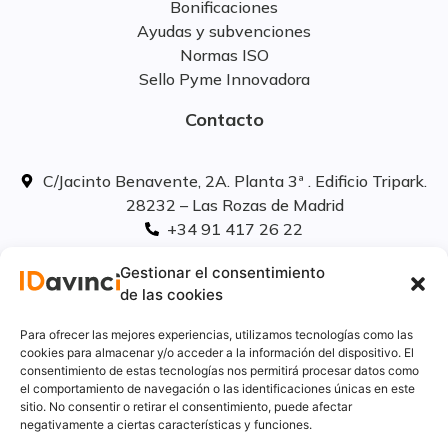
Bonificaciones
Ayudas y subvenciones
Normas ISO
Sello Pyme Innovadora
Contacto
C/Jacinto Benavente, 2A. Planta 3ª . Edificio Tripark.
28232 – Las Rozas de Madrid
+34 91 417 26 22
info@idavinci.es
Gestionar el consentimiento
linkedIn
de las cookies
Políticas legales
Para ofrecer las mejores experiencias, utilizamos tecnologías como las
cookies para almacenar y/o acceder a la información del dispositivo. El
consentimiento de estas tecnologías nos permitirá procesar datos como
Aviso Legal
el comportamiento de navegación o las identificaciones únicas en este
Privacidad
sitio. No consentir o retirar el consentimiento, puede afectar
Cookies
negativamente a ciertas características y funciones.