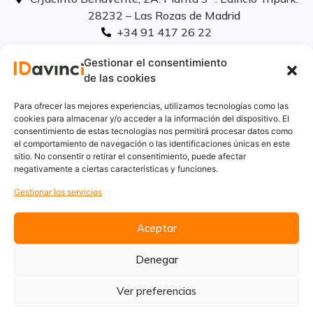
28232 – Las Rozas de Madrid
+34 91 417 26 22
info@idavinci.es
Gestionar el consentimiento
linkedIn
de las cookies
Políticas legales
Para ofrecer las mejores experiencias, utilizamos tecnologías como las
cookies para almacenar y/o acceder a la información del dispositivo. El
consentimiento de estas tecnologías nos permitirá procesar datos como
Aviso Legal
el comportamiento de navegación o las identificaciones únicas en este
Privacidad
sitio. No consentir o retirar el consentimiento, puede afectar
Cookies
negativamente a ciertas características y funciones.
Innovación
Gestionar los servicios
Calidad y medio ambiente
Informe de desempeño ambiental
Aceptar
Denegar
Ver preferencias