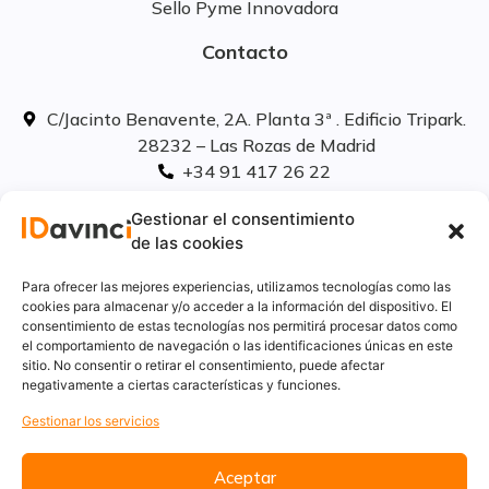
Sello Pyme Innovadora
Contacto
C/Jacinto Benavente, 2A. Planta 3ª . Edificio Tripark.
28232 – Las Rozas de Madrid
+34 91 417 26 22
info@idavinci.es
Gestionar el consentimiento
linkedIn
de las cookies
Políticas legales
Para ofrecer las mejores experiencias, utilizamos tecnologías como las
cookies para almacenar y/o acceder a la información del dispositivo. El
consentimiento de estas tecnologías nos permitirá procesar datos como
Aviso Legal
el comportamiento de navegación o las identificaciones únicas en este
Privacidad
sitio. No consentir o retirar el consentimiento, puede afectar
Cookies
negativamente a ciertas características y funciones.
Innovación
Gestionar los servicios
Calidad y medio ambiente
Informe de desempeño ambiental
Aceptar