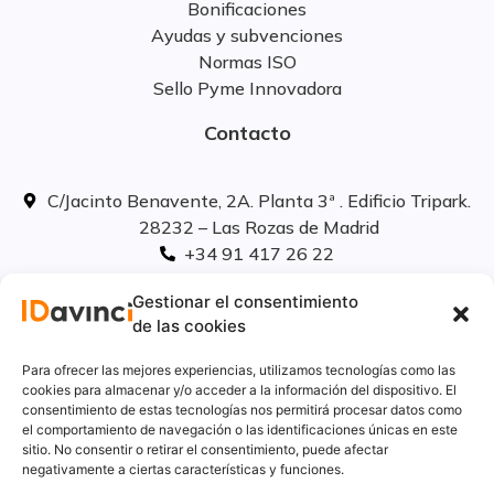
Bonificaciones
Ayudas y subvenciones
Normas ISO
Sello Pyme Innovadora
Contacto
C/Jacinto Benavente, 2A. Planta 3ª . Edificio Tripark.
28232 – Las Rozas de Madrid
+34 91 417 26 22
info@idavinci.es
Gestionar el consentimiento
linkedIn
de las cookies
Políticas legales
Para ofrecer las mejores experiencias, utilizamos tecnologías como las
cookies para almacenar y/o acceder a la información del dispositivo. El
consentimiento de estas tecnologías nos permitirá procesar datos como
Aviso Legal
el comportamiento de navegación o las identificaciones únicas en este
Privacidad
sitio. No consentir o retirar el consentimiento, puede afectar
Cookies
negativamente a ciertas características y funciones.