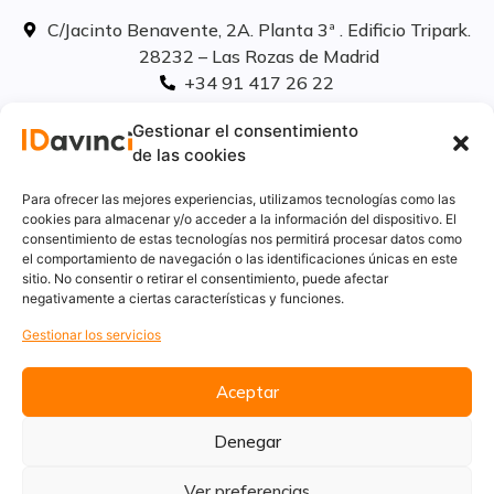
C/Jacinto Benavente, 2A. Planta 3ª . Edificio Tripark.
28232 – Las Rozas de Madrid
+34 91 417 26 22
info@idavinci.es
Gestionar el consentimiento
linkedIn
de las cookies
Políticas legales
Para ofrecer las mejores experiencias, utilizamos tecnologías como las
cookies para almacenar y/o acceder a la información del dispositivo. El
consentimiento de estas tecnologías nos permitirá procesar datos como
Aviso Legal
el comportamiento de navegación o las identificaciones únicas en este
Privacidad
sitio. No consentir o retirar el consentimiento, puede afectar
Cookies
negativamente a ciertas características y funciones.
Innovación
Gestionar los servicios
Calidad y medio ambiente
Informe de desempeño ambiental
Aceptar
Denegar
Ver preferencias