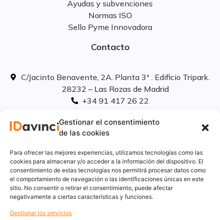
Ayudas y subvenciones
Normas ISO
Sello Pyme Innovadora
Contacto
C/Jacinto Benavente, 2A. Planta 3ª . Edificio Tripark.
28232 – Las Rozas de Madrid
+34 91 417 26 22
info@idavinci.es
Gestionar el consentimiento
linkedIn
de las cookies
Políticas legales
Para ofrecer las mejores experiencias, utilizamos tecnologías como las
cookies para almacenar y/o acceder a la información del dispositivo. El
consentimiento de estas tecnologías nos permitirá procesar datos como
Aviso Legal
el comportamiento de navegación o las identificaciones únicas en este
Privacidad
sitio. No consentir o retirar el consentimiento, puede afectar
Cookies
negativamente a ciertas características y funciones.
Innovación
Gestionar los servicios