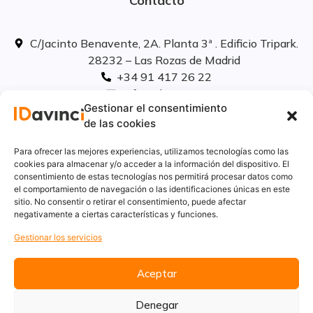
Contacto
C/Jacinto Benavente, 2A. Planta 3ª . Edificio Tripark.
28232 – Las Rozas de Madrid
+34 91 417 26 22
info@idavinci.es
Gestionar el consentimiento
linkedIn
de las cookies
Políticas legales
Para ofrecer las mejores experiencias, utilizamos tecnologías como las
cookies para almacenar y/o acceder a la información del dispositivo. El
consentimiento de estas tecnologías nos permitirá procesar datos como
Aviso Legal
el comportamiento de navegación o las identificaciones únicas en este
Privacidad
sitio. No consentir o retirar el consentimiento, puede afectar
Cookies
negativamente a ciertas características y funciones.
Innovación
Gestionar los servicios
Calidad y medio ambiente
Informe de desempeño ambiental
Aceptar
Denegar