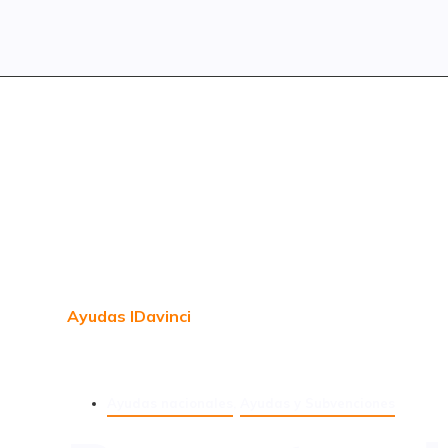
Ayudas IDavinci
Ayudas nacionales
,
Ayudas y Subvenciones