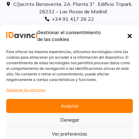
C/Jacinto Benavente, 2A. Planta 3ª . Edificio Tripark.
28232 – Las Rozas de Madrid
+34 91 417 26 22
info@idavinci.es
Gestionar el consentimiento
linkedIn
de las cookies
Políticas legales
Para ofrecer las mejores experiencias, utilizamos tecnologías como las
cookies para almacenar y/o acceder a la información del dispositivo. El
consentimiento de estas tecnologías nos permitirá procesar datos como
Aviso Legal
el comportamiento de navegación o las identificaciones únicas en este
Privacidad
sitio. No consentir o retirar el consentimiento, puede afectar
Cookies
negativamente a ciertas características y funciones.
Innovación
Gestionar los servicios
Calidad y medio ambiente
Informe de desempeño ambiental
Aceptar
Denegar
Ver preferencias