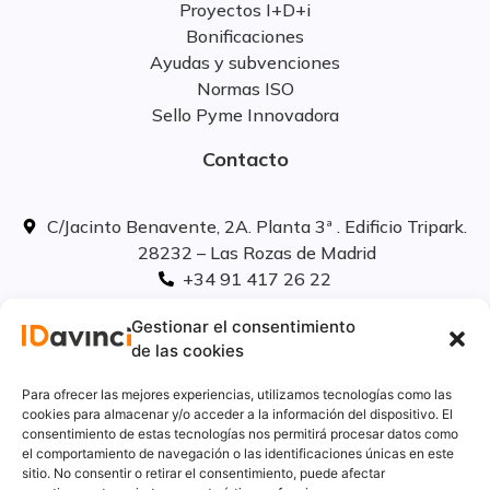
Proyectos I+D+i
Bonificaciones
Ayudas y subvenciones
Normas ISO
Sello Pyme Innovadora
Contacto
C/Jacinto Benavente, 2A. Planta 3ª . Edificio Tripark.
28232 – Las Rozas de Madrid
+34 91 417 26 22
info@idavinci.es
Gestionar el consentimiento
linkedIn
de las cookies
Políticas legales
Para ofrecer las mejores experiencias, utilizamos tecnologías como las
cookies para almacenar y/o acceder a la información del dispositivo. El
consentimiento de estas tecnologías nos permitirá procesar datos como
Aviso Legal
el comportamiento de navegación o las identificaciones únicas en este
Privacidad
sitio. No consentir o retirar el consentimiento, puede afectar