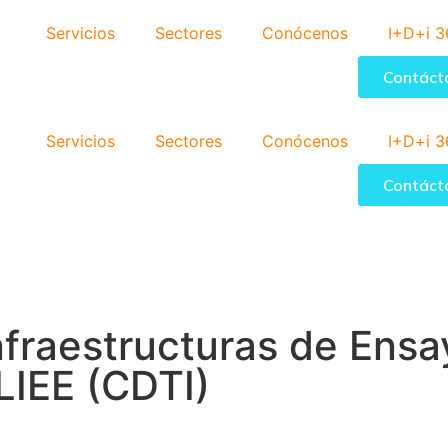
Servicios
Sectores
Conócenos
I+D+i 3
Contáct
Servicios
Sectores
Conócenos
I+D+i 3
Contáct
nfraestructuras de Ensa
LIEE (CDTI)