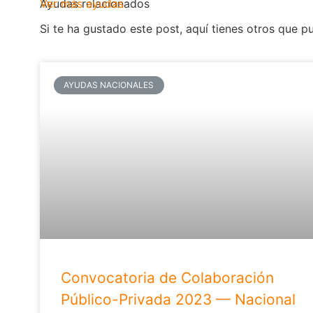
Ayudas relacionados
Ver más ayudas
Si te ha gustado este post, aquí tienes otros que p
AYUDAS NACIONALES
Convocatoria de Colaboración
Público-Privada 2023 — Nacional