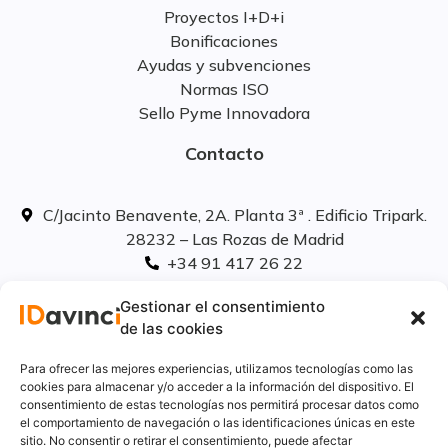
Proyectos I+D+i
Bonificaciones
Ayudas y subvenciones
Normas ISO
Sello Pyme Innovadora
Contacto
C/Jacinto Benavente, 2A. Planta 3ª . Edificio Tripark.
28232 – Las Rozas de Madrid
+34 91 417 26 22
info@idavinci.es
Gestionar el consentimiento
linkedIn
de las cookies
Políticas legales
Para ofrecer las mejores experiencias, utilizamos tecnologías como las
cookies para almacenar y/o acceder a la información del dispositivo. El
consentimiento de estas tecnologías nos permitirá procesar datos como
Aviso Legal
el comportamiento de navegación o las identificaciones únicas en este
Privacidad
sitio. No consentir o retirar el consentimiento, puede afectar