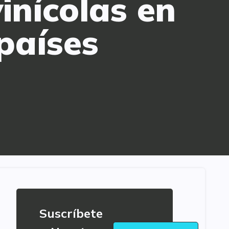
inícolas en
países
Suscríbete