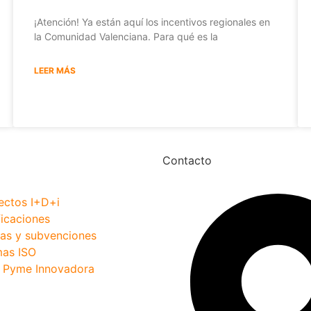
¡Atención! Ya están aquí los incentivos regionales en
la Comunidad Valenciana. Para qué es la
LEER MÁS
Contacto
ectos I+D+i
ficaciones
as y subvenciones
as ISO
o Pyme Innovadora