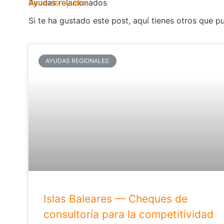
Ayudas relacionados
Ver más ayudas
Si te ha gustado este post, aquí tienes otros que p
AYUDAS REGIONALES
Islas Baleares — Cheques de
consultoría para la competitividad