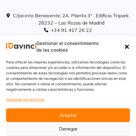
C/Jacinto Benavente, 2A. Planta 3ª . Edificio Tripark.
28232 – Las Rozas de Madrid
+34 91 417 26 22
info@idavinci.es
Gestionar el consentimiento
linkedIn
de las cookies
Políticas legales
Para ofrecer las mejores experiencias, utilizamos tecnologías como las
cookies para almacenar y/o acceder a la información del dispositivo. El
consentimiento de estas tecnologías nos permitirá procesar datos como
Aviso Legal
el comportamiento de navegación o las identificaciones únicas en este
Privacidad
sitio. No consentir o retirar el consentimiento, puede afectar
Cookies
negativamente a ciertas características y funciones.
Innovación
Gestionar los servicios
Calidad y medio ambiente
Informe de desempeño ambiental
Aceptar
Denegar